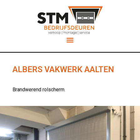
Service en Onderhoud
ALBERS VAKWERK AALTEN
Brandwerend rolscherm.