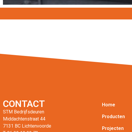
CONTACT
Home
STM Bedrijfsdeuren
Producten
Middachtenstraat 44
7131 BC Lichtenvoorde
Projecten